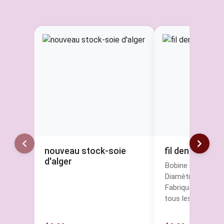
nouveau stock-soie
fil dentelle mét
d'alger
Bobine : 225 m (1
Diamètre du fil :
Fabriqué en Fran
tous les fils Fil A