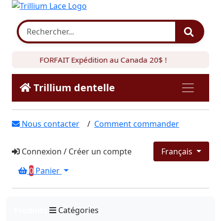
FORFAIT Expédition au Canada 20$ !
Trillium dentelle
Nous contacter
/
Comment commander
Connexion
/
Créer un compte
Français
0
Panier
Produits
Catégories