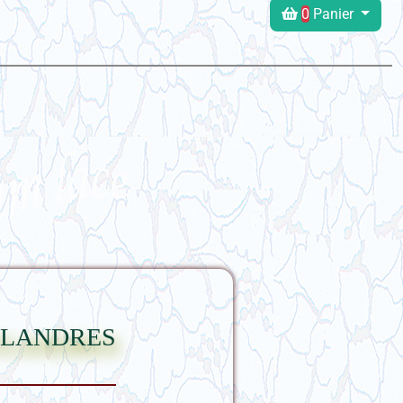
0
Panier
flandres