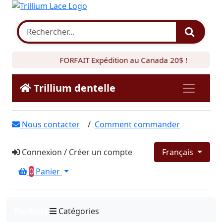
FORFAIT Expédition au Canada 20$ !
Trillium dentelle
Nous contacter
/
Comment commander
Connexion
/
Créer un compte
Français
0
Panier
Produits
Catégories