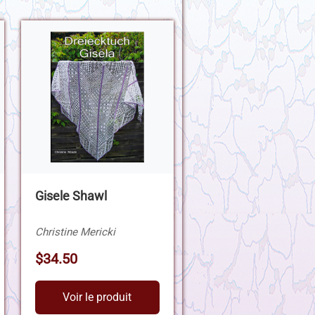
Gisele Shawl
Christine Mericki
$34.50
Voir le produit