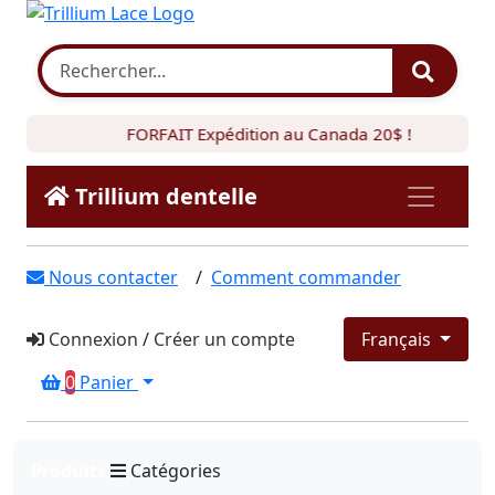
FORFAIT Expédition au Canada 20$ !
Trillium dentelle
Nous contacter
/
Comment commander
Connexion
/
Créer un compte
Français
0
Panier
Produits
Catégories