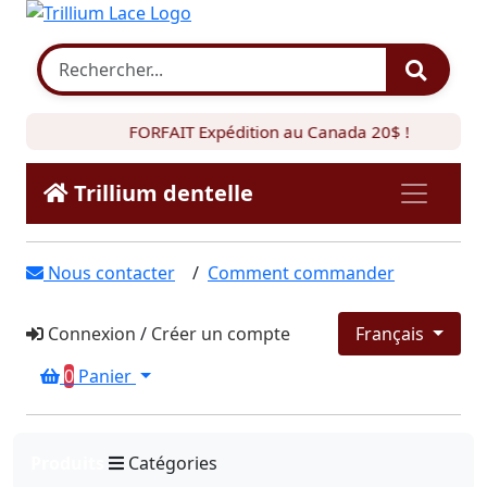
FORFAIT Expédition au Canada 20$ !
Trillium dentelle
Nous contacter
/
Comment commander
Connexion
/
Créer un compte
Français
0
Panier
Produits
Catégories