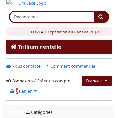
FORFAIT Expédition au Canada 20$ !
Trillium dentelle
Nous contacter
/
Comment commander
Connexion
/
Créer un compte
Français
0
Panier
Produits
Catégories