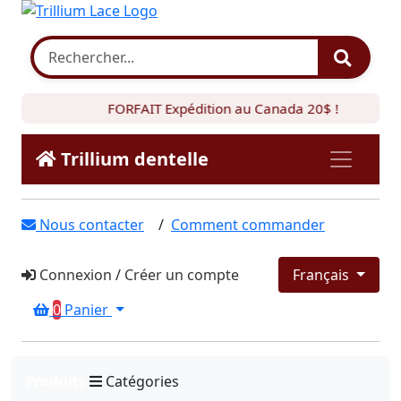
FORFAIT Expédition au Canada 20$ !
Trillium dentelle
Nous contacter
/
Comment commander
Connexion
/
Créer un compte
Français
0
Panier
Produits
Catégories