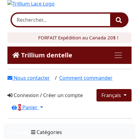
FORFAIT Expédition au Canada 20$ !
Trillium dentelle
Nous contacter
/
Comment commander
Connexion
/
Créer un compte
Français
0
Panier
Produits
Catégories