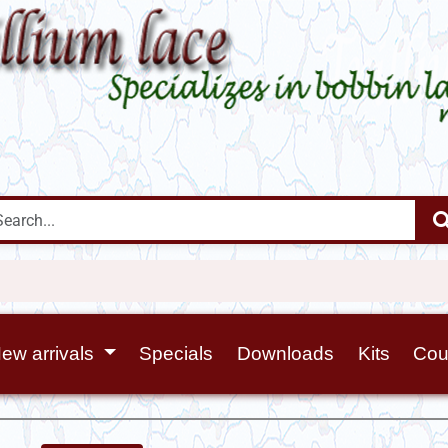
ew arrivals
Specials
Downloads
Kits
Cou