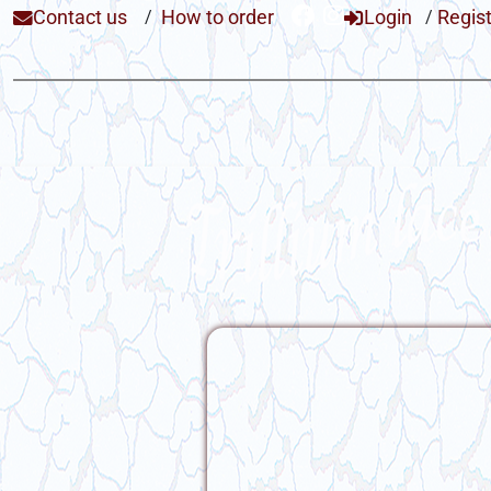
Contact us
/
How to order
Login
/
Regis