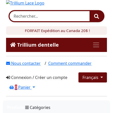
FORFAIT Expédition au Canada 20$ !
Trillium dentelle
Nous contacter
/
Comment commander
Connexion
/
Créer un compte
Français
0
Panier
Produits
Catégories