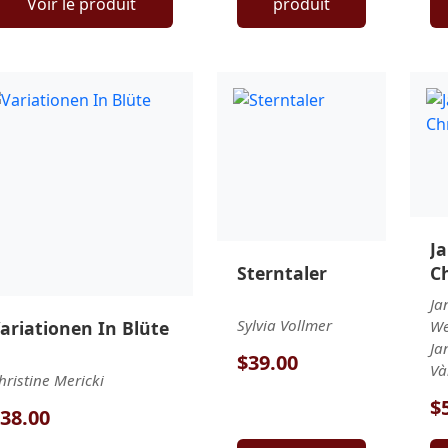
Voir le produit
produit
J
Sterntaler
C
Ja
Sylvia Vollmer
ariationen In Blüte
We
Ja
$39.00
Và
hristine Mericki
$
38.00