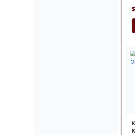
$
K
K