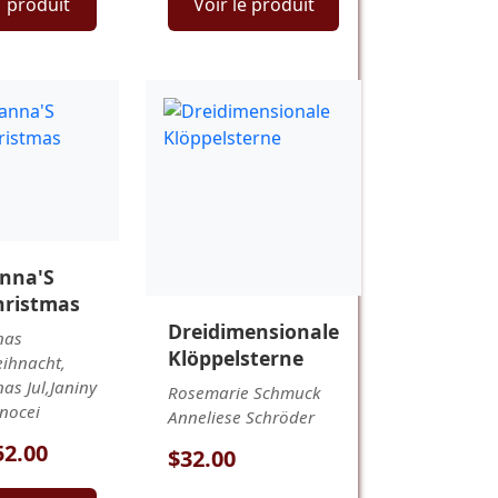
produit
Voir le produit
anna'S
hristmas
Dreidimensionale
nas
Klöppelsterne
ihnacht,
nas Jul,Janiny
Rosemarie Schmuck
nocei
Anneliese Schröder
52.00
$32.00