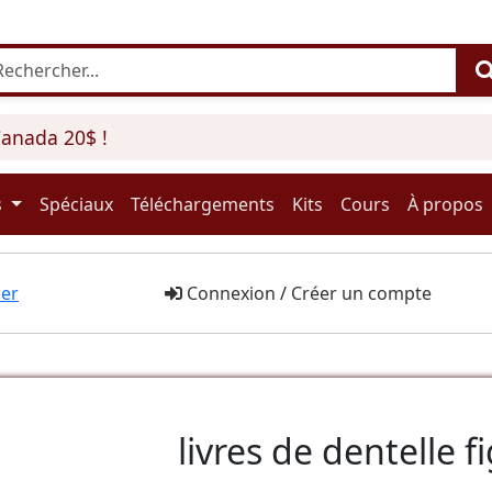
ada 20$ !
s
Spéciaux
Téléchargements
Kits
Cours
À propos
er
Connexion
/
Créer un compte
livres de dentelle f