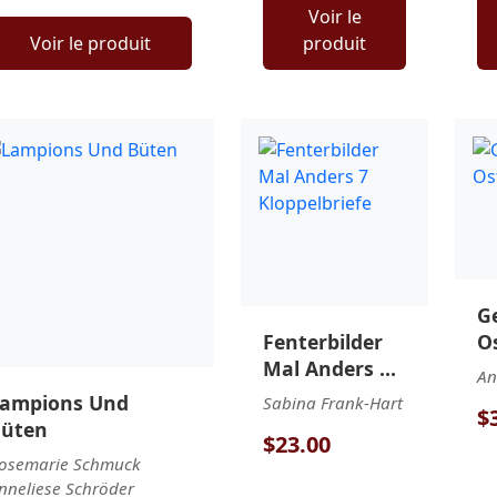
Voir le
Voir le produit
produit
G
Fenterbilder
O
Mal Anders 7
An
Kloppelbriefe
ampions Und
Sabina Frank-Hart
$
üten
$23.00
osemarie Schmuck
nneliese Schröder