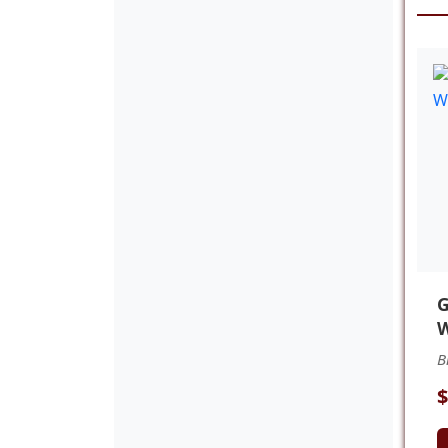
G
W
B
$