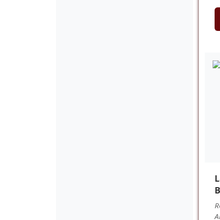
L
B
R
A