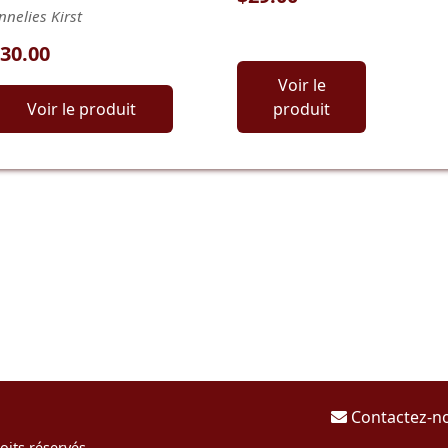
nnelies Kirst
30.00
Voir le
Voir le produit
produit
Contactez-n
oits réservés.