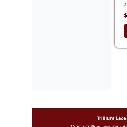
A
$
Trillium Lace
2026 Trillium Lace. Tous dr