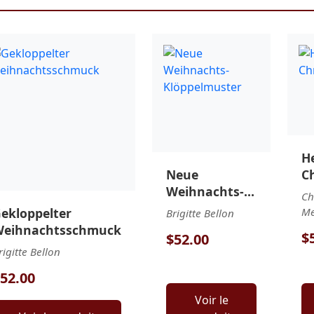
H
Neue
C
Weihnachts-
Ch
Klöppelmuster
ekloppelter
Me
Brigitte Bellon
eihnachtsschmuck
$
$52.00
rigitte Bellon
52.00
Voir le