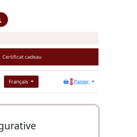
Certificat cadeau
Français
0
Panier
igurative