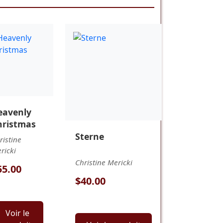
eavenly
hristmas
Sterne
ristine
ricki
Christine Mericki
55.00
$40.00
Voir le