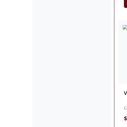
V
C
$