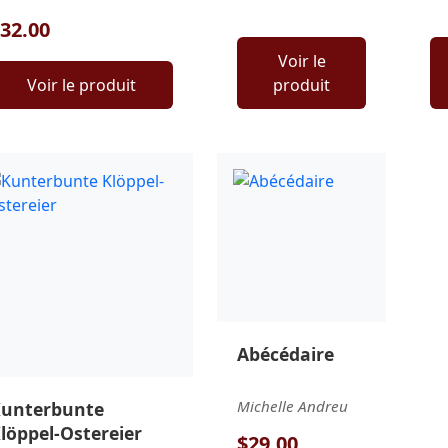
32.00
Voir le
Voir le produit
produit
Abécédaire
Michelle Andreu
unterbunte
löppel-Ostereier
$29.00