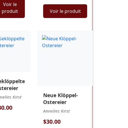
Voir le
produit
Voir le produit
eklöppelte
stereier
Neue Klöppel-
nelies Kirst
Ostereier
30.00
Annelies Kirst
$30.00