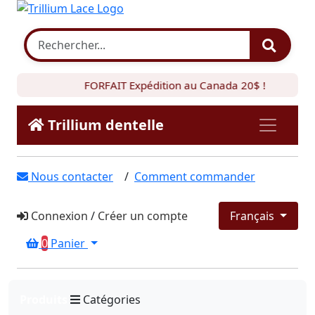
FORFAIT Expédition au Canada 20$ !
Trillium dentelle
Nous contacter
/
Comment commander
Connexion
/
Créer un compte
Français
0
Panier
Produits
Catégories